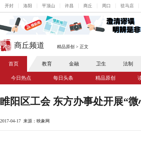
开封
洛阳
平顶山
许昌
商丘
周口
驻马店
商丘频道
精品原创
>
正文
首页
教育
金融
卫生
法制
今日热点
每日头条
精品原创
睢阳区工会 东方办事处开展“微
2017-04-17
来源：映象网